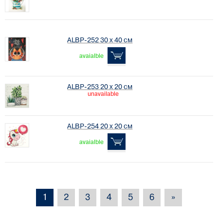
ALBP-252 30 х 40 см
avaialble
ALBP-253 20 х 20 см
unavailable
ALBP-254 20 х 20 см
avaialble
1
2
3
4
5
6
»