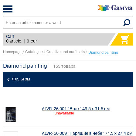
Toggle
navigation
Cart
0 article
|
0
eur
Homepage
/
Catalogue
/
Creative and craft sets
/
Diamond painting
Diamond painting
153 товара
Фильтры
ALVR-26 001 "Волк" 46.5 х 31.5 см
unavailable
ALVR-50 009 "Парящие в небе" 71.3 х 27.4 см